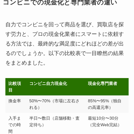
コンビニでの現金化と専門業者の違い
自力でコンビニを回って商品を選び、買取店を探
す労力と、プロの現金化業者にスマートに依頼す
る方法では、最終的な満足度にどれほどの差が出
るのでしょうか。以下の比較表で一目瞭然の結果
をまとめました。
比較項
コンビニ自力現金化
現金化専門業者
目
換金率
50%〜70%（市場に左右さ
85%〜95%（独自
れる）
の高還元率）
入手ま
半日〜数日（店舗移動・査
最短10分〜30分
での時
定待ち）
（完全Web完結）
間