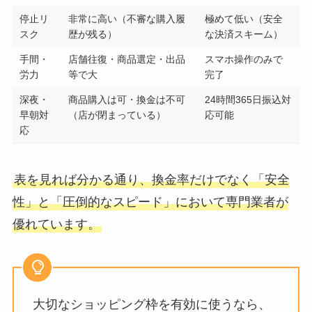
停止リ
非常に高い（不審な購入履
極めて低い（安全
スク
歴が残る）
な決済スキーム）
手間・
店舗往復・商品選定・出品
スマホ操作のみで
労力
等で大
完了
深夜・
商品購入は可・換金は不可
24時間365日振込対
早朝対
（店が閉まっている）
応可能
応
表を見れば分かる通り、換金率だけでなく「安全
性」と「圧倒的なスピード」において専門業者が
優れています。
大切なショッピング枠を有効に使うなら、