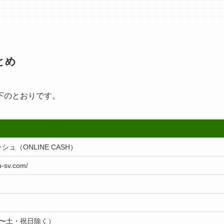
とめ
下のとおりです。
ュ（ONLINE CASH）
h-sv.com/
0（月〜土・祝日除く）